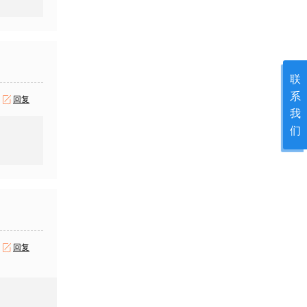
联
系
回复
我
们
回复