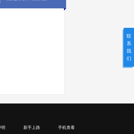
联
系
我
们
声明
新手上路
手机查看