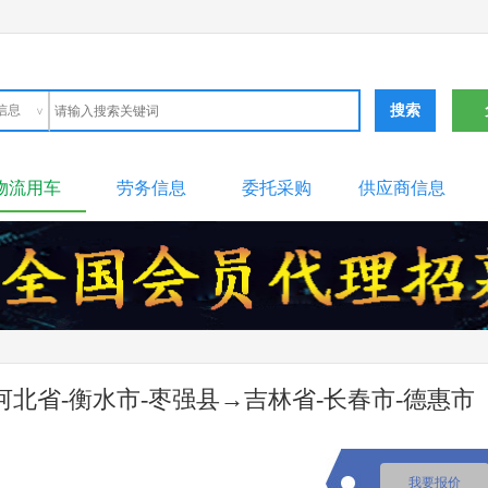
信息
信息
信息
信息
信息
市场
设备
物流用车
劳务信息
委托采购
供应商信息
河北省-衡水市-枣强县
→
吉林省-长春市-德惠市
我要报价