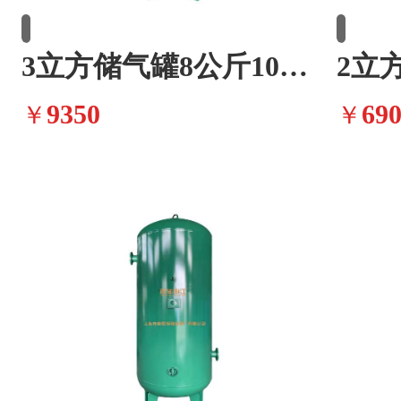
3立方储气罐8公斤10公斤13公斤
9350
69
￥
￥