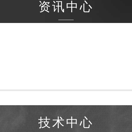
资讯中心
技术中心