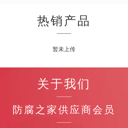
热销产品
暂未上传
关于我们
防腐之家供应商会员