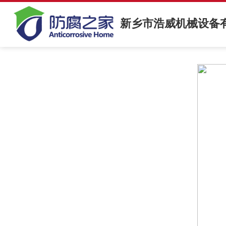
新乡市浩威机械设备