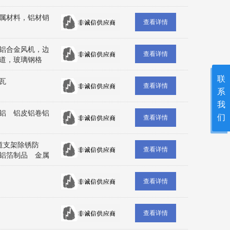
瓦 铝板 铝材
属材料，铝材销
查看详情
铝合金风机，边
查看详情
道，玻璃钢格
轴流风机，离心
联
墙风机，玻璃钢
铝瓦
查看详情
，拉挤型材，脱
系
风机，消防风
我
 法兰，弯头，
铝 铝皮铝卷铝
们
查看详情
水箱 新风 风
机
道支架除锈防
查看详情
铝箔制品 金属
查看详情
查看详情