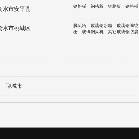
钢格板 钢格板 钢格板 钢格
衡水市安平县
脱硫塔 玻璃钢水箱 玻璃钢缠绕
衡水市桃城区
栅 玻璃钢风机 其它玻璃钢防腐
钢大型容器/立式容器 玻璃钢夹
储罐/立式容器 方形逆流式节能
塔 圆形逆流式玻璃钢冷却塔 方
塔 方形横流式玻璃钢冷却塔 环
腐衬里 钢管防腐 环氧树脂地
树脂 防腐设备
聊城市