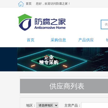
首页
您好，欢迎访问防腐之家！
供
产
采
供
材
劳
二
首页
采购信息
产品供应
供应商列表
地区：
主营产品：