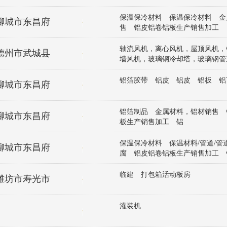
材、防水涂料、工程施工 铝皮 铝
铝皮 铝卷
保温保冷材料 保温保冷材料 金
区
聊城市东昌府
售 铝皮铝卷铝板生产销售加工
轴流风机，离心风机，屋顶风机，
区
德州市武城县
墙风机，玻璃钢冷却塔，玻璃钢管
栅，拉挤型材，脱硫塔，净化塔 
风机，屋顶风机，铝合金风机，边
铝箔胶带 铝皮 铝皮 铝板 
聊城市东昌府
冷却塔，玻璃钢管道，玻璃钢格栅
硫塔，净化塔 工业冷水机，防爆
机，空调机组 玻璃钢全系列产品
铝箔制品 金属材料，铝材销售 
区
聊城市东昌府
管道配件 仓库排风系统 不锈钢
板生产销售加工 铝
机盘管 吊柜 净化机组 排烟风
保温保冷材料 保温材料/管道/管
区
聊城市东昌府
腐 铝皮铝卷铝板生产销售加工 
材料，铝材销售 铝皮采购
临建 打包箱活动板房
区
潍坊市寿光市
灌装机